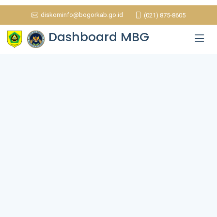
diskominfo@bogorkab.go.id
(021) 875-8605
Dashboard MBG