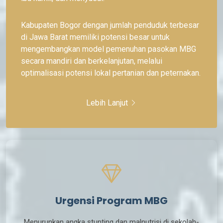
Kabupaten Bogor dengan jumlah penduduk terbesar
di Jawa Barat memiliki potensi besar untuk
mengembangkan model pemenuhan pasokan MBG
secara mandiri dan berkelanjutan, melalui
optimalisasi potensi lokal pertanian dan peternakan.
Lebih Lanjut
Urgensi Program MBG
Menurunkan angka stunting dan malnutrisi di sekolah-