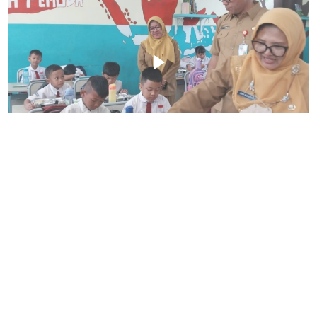
MBG Kabupaten Bogor
Program Makan Bergizi Gratis (MBG) Kabupaten Bogor
resmi diselenggarakan serentak dimulai pada 6 Januari
Tahun 2025. Pada awalnya sebanyak 39 sekolah dengan
total 8.667 siswa menjadi penerima MBG dan terus diperluas
cakupannya.